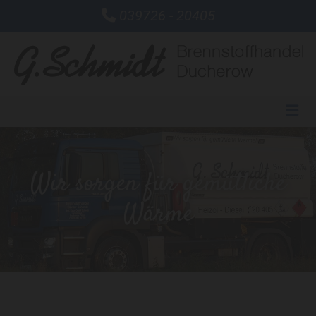
Zum Inhalt springen
039726 - 20405

Wir sorgen für gemütliche
Wärme