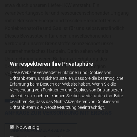
etwa durch unseren Liefer-LKW entsteht. Ein
verantwortungsvoller und ressourcenschonender Umgang
mit elektrischer Energie und fossilen Brennstoffen wie
Kohlebrennstoffe und Gas ist für uns selbstverständlich.
Dieses Bewusstsein für einen umweltschonenden
Verbrauch unserer Brennstoffe kennzeichnet unser
unternehmerisches Handeln. Darin sehen wir als
Unternehmen unseren Beitrag zur Erhaltung des
Wir respektieren Ihre Privatsphäre
ökologischen Gleichgewichts in unserer Region
Diese Website verwendet Funktionen und Cookies von
Vorpommern.
Drittanbietern, um sicherzustellen, dass Sie die bestmögliche
Erfahrung beim Besuch der Website haben. Wenn Sie die
Verwendung von Funktionen und Cookies von Drittanbietern
akzeptieren möchten, können Sie dies weiter unten tun. Bitte
beachten Sie, dass das Nicht-Akzeptieren von Cookies von
Drittanbietern die Website-Nutzung beeinträchtigt.
ANFRAGE ZUR VERSORGUNG MIT ERDGAS
Notwendig
ANFRAGEFORMULAR ALS PDF